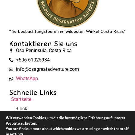
“Tierbeobachtungstouren im wildesten Winkel Costa Ricas“
Kontaktieren Sie uns
Osa Peninsula, Costa Rica
+506 61025934
info@osagreatadventure.com
WhatsApp
Schnelle Links
Startseite
Block
Rechtliches
Wir verwenden Cookies, um dir die bestmögliche Erfahrung auf unserer
Website zu bieten.
You can find out more about which cookies we are using or switch them off
© 2025 Osa Great Adventure. Alle Rechte vorbehalten.
in
settings
.