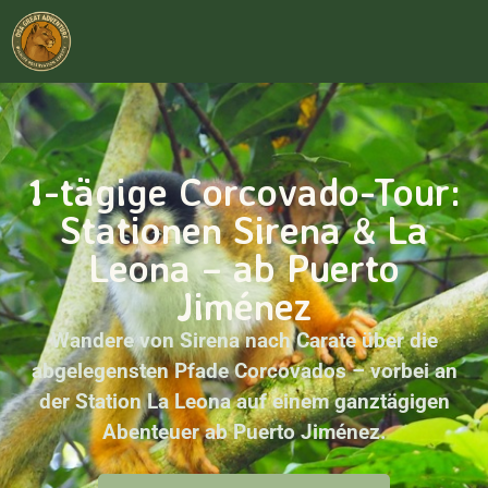
1-tägige Corcovado-Tour:
Stationen Sirena & La
Leona – ab Puerto
Jiménez
Wandere von Sirena nach Carate über die
abgelegensten Pfade Corcovados – vorbei an
der Station La Leona auf einem ganztägigen
Abenteuer ab Puerto Jiménez.