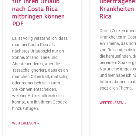
für Ihren Urlaub
übertragene
nach Costa Rica
Krankheiten 
mitbringen können
Rica
PDF
Durch Zecken über
Krankheiten in Cost
Es ist völlig verständlich, dass
ein Thema, das nor
man bei Costa Rica als
von Reisenden disku
nächstes Urlaubsziel nur an
die herausfinden, d
Sonne, Strand, Tiere und
bei einem Spazierga
Abenteuer denkt, aber die
Natur eine angeste
Tatsache ignoriert, dass es an
und hier habe ich n
manchen Orten kalt, matschig
Informationen zu 
oder regnerisch sein kann.
speziellen Thema.
Sie können entscheiden,
welcher Artikel hilfreich sein
könnte, um ihn Ihrem Gepäck
WEITERLESEN »
hinzuzufügen.
WEITERLESEN »