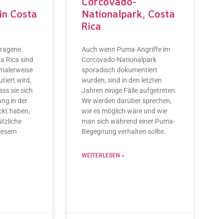
Corcovado-
in Costa
Nationalpark, Costa
Rica
tragene
Auch wenn Puma-Angriffe im
a Rica sind
Corcovado-Nationalpark
malerweise
sporadisch dokumentiert
tiert wird,
wurden, sind in den letzten
ass sie sich
Jahren einige Fälle aufgetreten.
ng in der
Wir werden darüber sprechen,
ckt haben,
wie es möglich wäre und wie
ützliche
man sich während einer Puma-
diesem
Begegnung verhalten sollte.
WEITERLESEN »