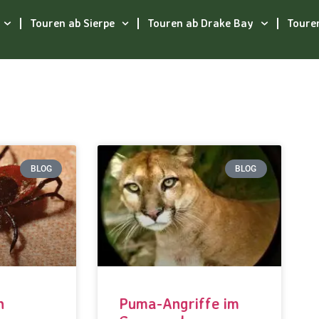
Touren ab Sierpe
Touren ab Drake Bay
Toure
BLOG
BLOG
n
Puma-Angriffe im