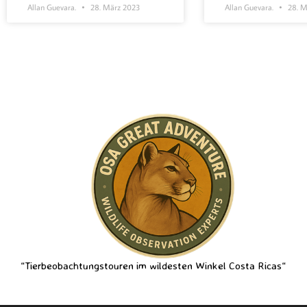
Allan Guevara.
28. März 2023
Allan Guevara.
28. M
“Tierbeobachtungstouren im wildesten Winkel Costa Ricas“