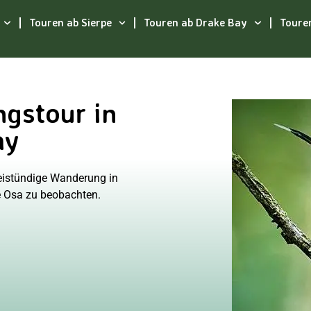
Touren ab Sierpe
Touren ab Drake Bay
Toure
gstour in
ay
eistündige Wanderung in
e Osa zu beobachten.