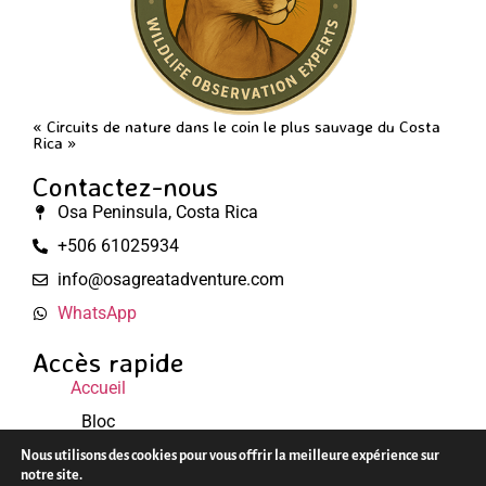
« Circuits de nature dans le coin le plus sauvage du Costa
Rica »
Contactez-nous
Osa Peninsula, Costa Rica
+506 61025934
info@osagreatadventure.com
WhatsApp
Accès rapide
Accueil
Bloc
Mentions légales
Nous utilisons des cookies pour vous offrir la meilleure expérience sur
notre site.