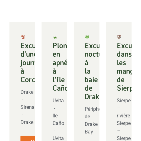
Excursion
Plongée
Excursion
Excurs
d’une
en
nocturne
dans
journée
apnée
à
les
à
à
la
mangro
Corcovado
l’île
baie
de
Caño
de
Sierpe
Drake
Drake
-
Uvita
Sierpe
Sirena
-
–
Périphérie
-
Île
rivière
de
Drake
Caño
Sierpe
Drake
-
–
Bay
Uvita
Sierpe