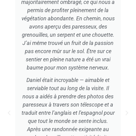
cas, c’était juste mon/ma partenaire et
moi (ils n’ont ni annulé le tour ni ajouté
d’autres personnes). Très
professionnel.
L’accompagnement d’Alan Guevara a
été une véritable expérience, tant pour
ses connaissances que pour son
engagement et son sens de la
protection. Son expérience se ressent
— dès le matin du premier jour, nous
avions déjà vu presque tous les
animaux possibles. Un vrai plaisir !!!
Roberto H. via
Tripadvisor · 11 avril 2024
Professionnel, dévoué et communicatif