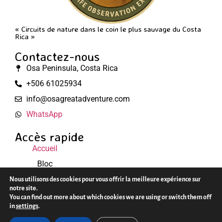
« Circuits de nature dans le coin le plus sauvage du Costa
Rica »
Contactez-nous
Osa Peninsula, Costa Rica
+506 61025934
info@osagreatadventure.com
WhatsApp
Accès rapide
Accueil
Bloc
Mentions légales
Nous utilisons des cookies pour vous offrir la meilleure expérience sur
notre site.
You can find out more about which cookies we are using or switch them off
© 2025 Osa Great Adventure. Tous droits réservés.
in
settings
.