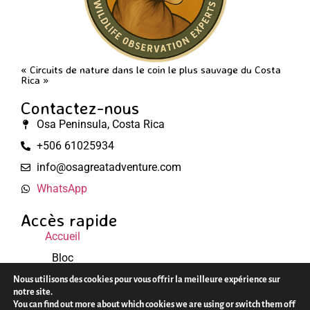
« Circuits de nature dans le coin le plus sauvage du Costa
Rica »
Contactez-nous
Osa Peninsula, Costa Rica
+506 61025934
info@osagreatadventure.com
WhatsApp
Accès rapide
Accueil
Bloc
Mentions légales
Nous utilisons des cookies pour vous offrir la meilleure expérience sur
notre site.
You can find out more about which cookies we are using or switch them off